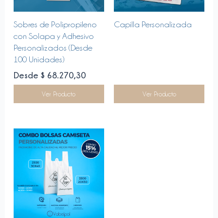
Este
Sobres de Polipropileno
Capilla Personalizada
producto
con Solapa y Adhesivo
tiene
Personalizados (Desde
múltiples
100 Unidades)
variantes.
Desde $ 68.270,30
Las
opciones
Ver Producto
Ver Producto
se
pueden
elegir
en
la
página
de
producto