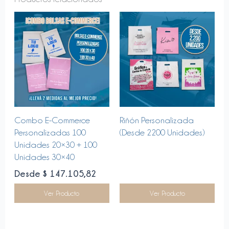
Este
Combo E-Commerce
Riñón Personalizada
producto
Personalizadas 100
(Desde 2200 Unidades)
tiene
Unidades 20×30 + 100
múltiples
Unidades 30×40
variantes.
Desde $ 147.105,82
Las
opciones
Ver Producto
Ver Producto
se
pueden