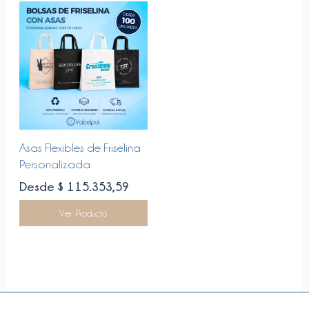
elegir
en
la
página
de
producto
Este
Asas Flexibles de Friselina
producto
Personalizada
tiene
Desde $ 115.353,59
múltiples
variantes.
Ver Producto
Las
opciones
se
pueden
elegir