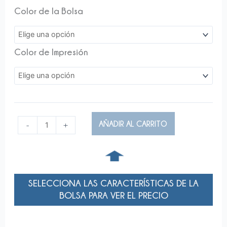
Color de la Bolsa
Color de Impresión
Combo
AÑADIR AL CARRITO
-
+
Riñón
para
➧
Botellas
(5700
Unidades
SELECCIONA LAS CARACTERÍSTICAS DE LA
17,5x50
BOLSA PARA VER EL PRECIO
+
4000