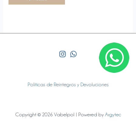
se
pueden
elegir
en
la
página
de
producto
Políticas de Reintegros y Devoluciones
Copyright © 2026 Vabelpol | Powered by
Argytec