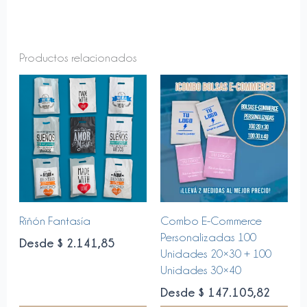
Productos relacionados
Este
Este
Riñón Fantasía
Combo E-Commerce
producto
producto
Personalizadas 100
Desde $ 2.141,85
tiene
tiene
Unidades 20×30 + 100
múltiples
múltiples
Unidades 30×40
variantes.
variantes.
Desde $ 147.105,82
Las
Las